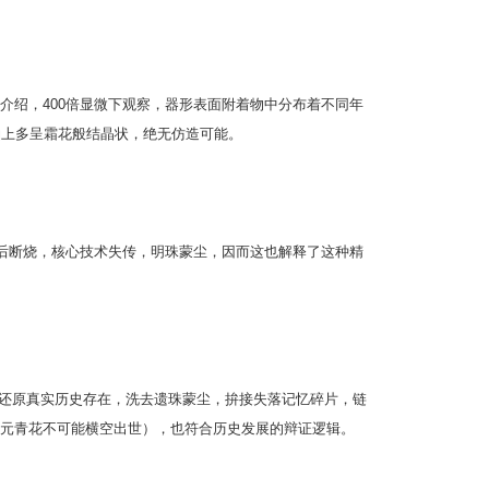
介绍，400倍显微下观察，器形表面附着物中分布着不同年
釉上多呈霜花般结晶状，绝无仿造可能。
去后断烧，核心技术失传，明珠蒙尘，因而这也解释了这种精
)，还原真实历史存在，洗去遗珠蒙尘，拚接失落记忆碎片，链
元青花不可能横空出世），也符合历史发展的辩证逻辑。