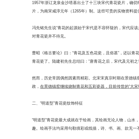
1957年浙讧龙泉金沙塔基出士了十三块宋代青花瓷片，确切
片，为南宋咸淳元年（1265年）制。这些可贵的实物资料
冯先铭先生说“青花的起源始于宋代是不容怀疑的，宋代应该
对青花瓷并不待见。
曹昭《格古要论》曰：“青花及五色花瓷，且俗甚”，还以
青花瓷了。陆建初先生总结曰：“唐青花之后，宋代及元初之
然而，历史常因偶然因素而精彩。北宋宋真宗时期在景德镇窑
政，
在景德镇窑继续烧制青花和五彩瓷器，目前传世的“大宋
二、“明道型”青花瓷纹饰特征
“明道型”青花瓷最大成就在于绘画，其绘画无论人物，山
趣。绘画手法均采用勾勒填彩或线描，诗、书、画、款无一