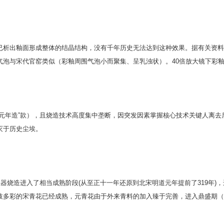
已析出釉面形成整体的结晶结构，没有千年历史无法达到这种效果。据有关资料
气泡与宋代官窑类似（彩釉周围气泡小而聚集、呈乳浊状）。40倍放大镜下彩
道元年造”款），且烧造技术高度集中垄断，因突发因素掌握核心技术关键人离
灭于历史尘埃。
瓷器烧造进入了相当成熟阶段(从至正十一年还原到北宋明道元年提前了319年
枝多彩的宋青花已经成熟，元青花由于外来青料的加入臻于完善，进入鼎盛期（