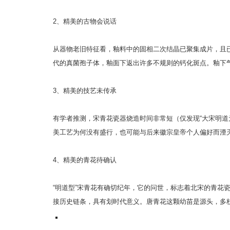
2、精美的古物会说话
从器物老旧特征看，釉料中的固相二次结晶已聚集成片，且
代的真菌孢子体，釉面下返出许多不规则的钙化斑点。釉下
3、精美的技艺未传承
有学者推测，宋青花瓷器烧造时间非常短（仅发现“大宋明
美工艺为何没有盛行，也可能与后来徽宗皇帝个人偏好而湮
4、精美的青花待确认
“明道型”宋青花有确切纪年，它的问世，标志着北宋的青花
接历史链条，具有划时代意义。唐青花这颗幼苗是源头，多