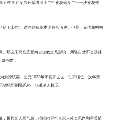
1970年浙讧绍兴环翠塔出土二件青花碗及二十一块青花残
已始于宋代”。这些判断基本调符合历史。但是，元代和明初
遗风。那么宋代宫庭受尚古道教之风影响，用瓷自然不会选择
原色故”。
景德镇窑。公元1032年宋真宗去世，仁宗继位，次年亲
时景德镇窑制瓷风格，水准令人惊叹。
入微，极具文人画气息，描绘内容符合宋人社会风尚和审美情