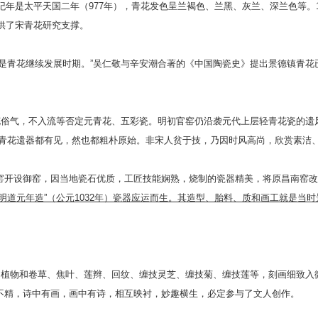
纪年是太平天国二年（977年），青花发色呈兰褐色、兰黑、灰兰、深兰色等。
提供了宋青花研究支撑。
是青花继续发展时期。”吴仁敬与辛安潮合著的《中国陶瓷史》提出景德镇青花
青花俗气，不入流等否定元青花、五彩瓷。明初官窑仍沿袭元代上层轻青花瓷的
青花遗器都有见，然也都粗朴原始。非宋人贫于技，乃因时风高尚，欣赏素洁、
开设御窑，因当地瓷石优质，工匠技能娴熟，烧制的瓷器精美，将原昌南窑改为
明道元年造”（公元1032年）瓷器应运而生。其造型、胎料、质和画工就是当
水，植物和卷草、焦叶、莲辫、回纹、缠技灵芝、缠技菊、缠技莲等，刻画细致
不精，诗中有画，画中有诗，相互映衬，妙趣横生，必定参与了文人创作。