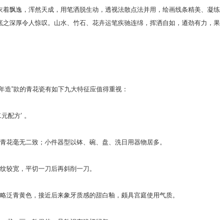
衣着飘逸，浑然天成，用笔洒脱生动，透视法散点法并用，绘画线条精美、凝练
底之深厚令人惊叹。山水、竹石、花卉运笔疾驰连绵，挥洒自如，逎劲有力，果
年造”款的青花瓷有如下九大特征应值得重视：
元配方’ 。
元青花毫无二致；小件器型以钵、碗、盘、洗日用器物居多。
削纹较宽，平切一刀后再斜削一刀。
并略泛青黄色，接近后来象牙质感的甜白釉，颇具宫庭使用气质。