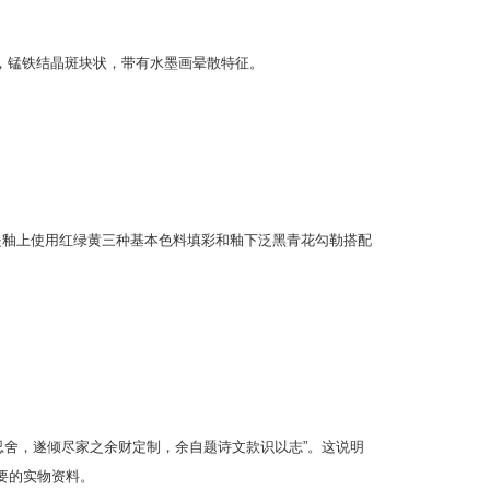
，锰铁结晶斑块状，带有水墨画晕散特征。
是釉上使用红绿黄三种基本色料填彩和釉下泛黑青花勾勒搭配
忍舍，遂倾尽家之余财定制，余自题诗文款识以志”。这说明
要的实物资料。