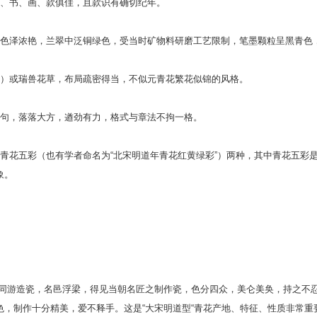
诗、书、画、款俱佳，且款识有确切纪年。
花色泽浓艳，兰翠中泛铜绿色，受当时矿物料研磨工艺限制，笔墨颗粒呈黑青色
等）或瑞兽花草，布局疏密得当，不似元青花繁花似锦的风格。
摘句，落落大方，遒劲有力，格式与章法不拘一格。
青花五彩（也有学者命名为“北宋明道年青花红黄绿彩”）两种，其中青花五彩
象。
友同游造瓷，名邑浮梁，得见当朝名匠之制作瓷，色分四众，美仑美奂，持之不
，制作十分精美，爱不释手。这是“大宋明道型“青花产地、特征、性质非常重