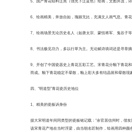
5、国产青花钴料泛黑（强光下泛蓝色）绘画，文图并茂，
6、绘画精美，奔放自如，瑰丽无比，充满文人画气息。青
7、绘画场景无论历史名人（如唐太宗、蒙恬将军、鬼谷子
8、书法极见功力，多以行草为主。无论赋诗填词还是寻章
9、开创了中国瓷器史上青花五彩工艺。宋青花分釉下青花和
而成。釉下青花稳定不晕散，釉上彩大多有结晶斑和晕散现
四、“明道型”青花瓷历史地位
1、精美的瓷板诉身份
据大宋明道年间同类型的瓷板铭记载：“余官居信州时，偕
该宋青花产地在当时浮梁，由当朝名匠制作，绘画用四种颜色