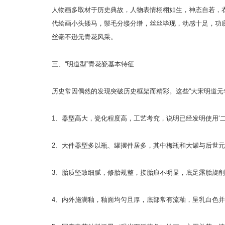
人物画多取材于历史典故，人物表情栩栩如生，神态自若，
代绘画小头矮马，鬃毛分缕分绺，丝丝毕现，动感十足，功
丝毫不逊元青花风采。
三、“明道型”青花瓷基本特征
历史常因偶然的发现突破历史框架而精彩。这些“大宋明道元
1、器型高大，瓷化程度高，工艺考究，说明已经发明使用‘二
2、大件器型多以瓶、罐摆件居多，其中梅瓶和大罐与后世
3、胎质坚致细腻，修胎规整，接胎痕不明显，底足露胎旋
4、内外施满釉，釉面均匀且厚，底部常有流釉，呈乳白色