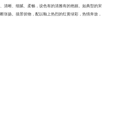
、清晰、细腻、柔畅，设色有的清雅有的艳丽。如典型的宋
断张扬。描景状物，配以釉上热烈的红黄绿彩，热情奔放，