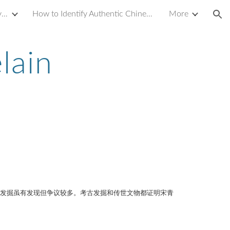
Introduction to Yixing Zisha Clay Teapot
How to Identify Authentic Chinese Antique Porcelain or Ceramics
More
ion
lain
发掘虽有发现但争议较多。考古发掘和传世文物都证明宋青