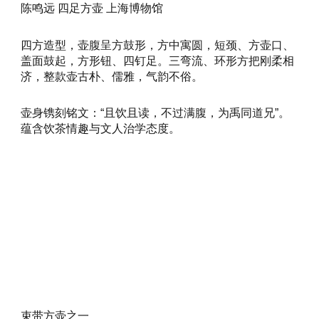
陈鸣远 四足方壶 上海博物馆
四方造型，壶腹呈方鼓形，方中寓圆，短颈、方壶口、
盖面鼓起，方形钮、四钉足。三弯流、环形方把刚柔相
济，整款壶古朴、儒雅，气韵不俗。
壶身镌刻铭文：“且饮且读，不过满腹，为禹同道兄”。
蕴含饮茶情趣与文人治学态度。
束带方壶之一