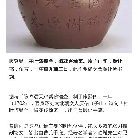
腹刻铭：
柏叶随铭至，椒花逐颂来。庾子山句，廉让
书，仿古，壬午重九前二日
，此作明确为曹廉让所书
刻。
据考「陈鸣远天鸡紫砂酒壶」制于康熙四十一年
（1702），壶身环刻南北朝文人庾信（子山）诗句「柏
叶随铭至，椒花逐颂来」，出自曹廉让手笔。
曹廉让是陈鸣远最主要的陶艺伙伴，绝大多数的双刀描
刻铭文，皆出自曹氏手底。经著名学者宋伯胤先生对照