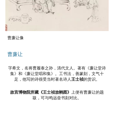
曹廉让像
曹廉让
字希文，名将曹履泰之孙，清代文人。著有《廉让堂诗
集》和《廉让堂唱和集》。工书法，善篆刻，文气十
足，他写的诗很受当时著名诗人
王士祯
的赏识。
故宫博物院所藏《王士祯放鹇图》
上便有曹廉让的题
跋，可与鸣远壶书刻对比。