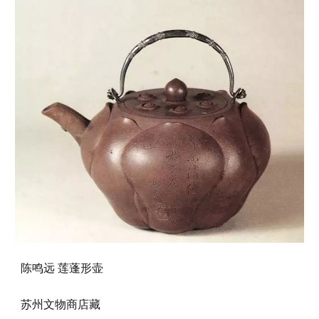
陈鸣远 莲蓬形壶
苏州文物商店藏