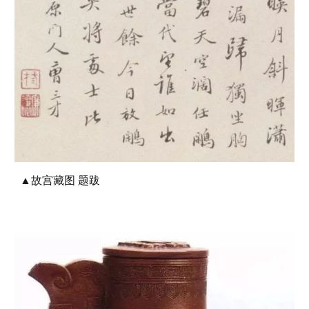
▲故宫藏图 题跋