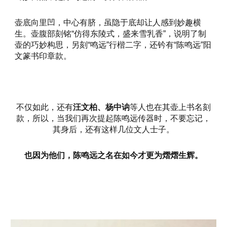
壶底向里凹，中心有脐，虽隐于底却让人感到妙趣横
生。壶腹部刻铭“仿得东陵式，盛来雪乳香”，说明了制
壶的巧妙构思，另刻“鸣远”行楷二字，还钤有“陈鸣远”阳
文篆书印章款。
不仅如此，还有
汪文柏、杨中讷
等人也在其壶上书名刻
款，所以，当我们再次提起陈鸣远传器时，不要忘记，
其身后，还有这样几位文人士子。
也因为他们，陈鸣远之名在如今才更为熠熠生辉。