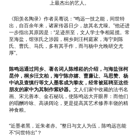
上最杰出的艺人。
《阳羡名陶录》作者吴骞说：“鸣远一技之能，间世特
出，自百余年来，诸家传器日少，故其名尤噪。”他还进
一步指出其原因是：“足迹所至，文人学士争相延揽。常
至海盐，馆张氏之涉园，桐乡则汪柯庭家，海宁则陈
氏、曹氏、马氏，多有其手作，而与杨中允晚研交尤
厚”。
陈鸣远通过同乡、著名词人陈维崧的介绍，与海盐张柯
昆仲，桐乡汪文柏，海宁陈亦嬉、曹廉让、马思赞、杨
中讷及查慎行等文人墨客成为挚友，经常被延聘至这些
朋友的家中为其制作紫砂器。
文人们家中收藏的法书名
画、宋元善本、金石秘玩，使陈鸣远大开眼界：而他们
的唱酬吟咏、高谈阔论，更是提高其艺术修养丰饶的精
神食粮。
“近墨者黑，近朱者赤。”整日与文人为伍，陈鸣远岂能
不“问世特出”？