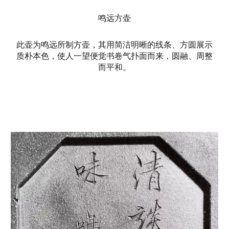
鸣远方壶
此壶为鸣远所制方壶，其用简洁明晰的线条、方圆展示
质朴本色，使人一望便觉书卷气扑面而来，圆融、周整
而平和。