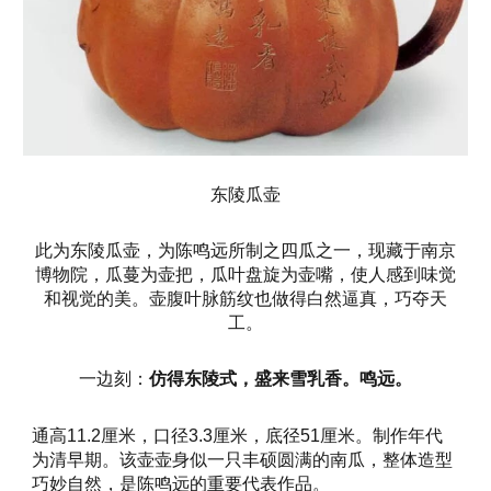
东陵瓜壶
此为东陵瓜壶，为陈鸣远所制之四瓜之一，现藏于南京
博物院，瓜蔓为壶把，瓜叶盘旋为壶嘴，使人感到味觉
和视觉的美。壶腹叶脉筋纹也做得白然逼真，巧夺天
工。
一边刻：
仿得东陵式，盛来雪乳香。鸣远。
通高11.2厘米，口径3.3厘米，底径51厘米。制作年代
为清早期。该壶壶身似一只丰硕圆满的南瓜，整体造型
巧妙自然，是陈鸣远的重要代表作品。