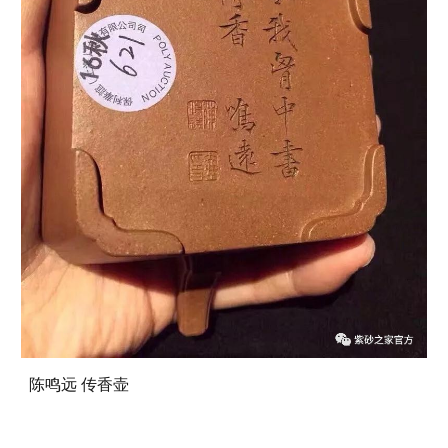
陈鸣远 传香壶