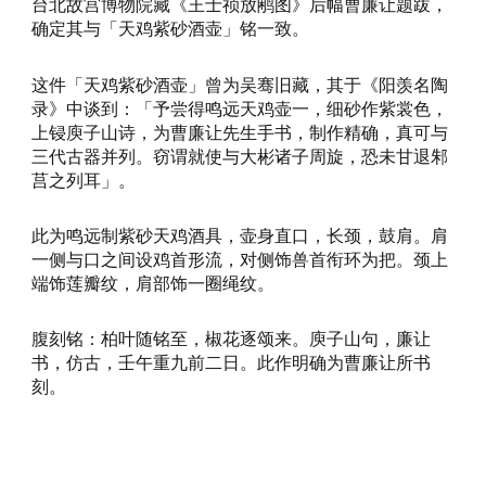
台北故宫博物院藏《王士祯放鹇图》后幅曹廉让题跋，
确定其与「天鸡紫砂酒壶」铭一致。
这件「天鸡紫砂酒壶」曾为吴骞旧藏，其于《阳羡名陶
录》中谈到：「予尝得鸣远天鸡壶一，细砂作紫裳色，
上锓庾子山诗，为曹廉让先生手书，制作精确，真可与
三代古器并列。窃谓就使与大彬诸子周旋，恐未甘退邾
莒之列耳」。
此为鸣远制紫砂天鸡酒具，壶身直口，长颈，鼓肩。肩
一侧与口之间设鸡首形流，对侧饰兽首衔环为把。颈上
端饰莲瓣纹，肩部饰一圈绳纹。
腹刻铭：柏叶随铭至，椒花逐颂来。庾子山句，廉让
书，仿古，壬午重九前二日。此作明确为曹廉让所书
刻。