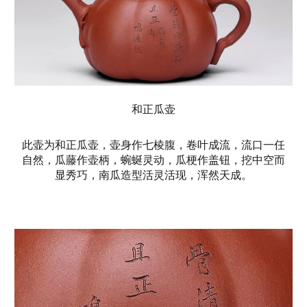
和正瓜壶
此壶为和正瓜壶，壶身作七棱腹，卷叶成流，流口一任
自然，瓜藤作壶柄，蜿蜒灵动，瓜梗作盖钮，挖中空而
显秀巧，南瓜造型活灵活现，浑然天成。