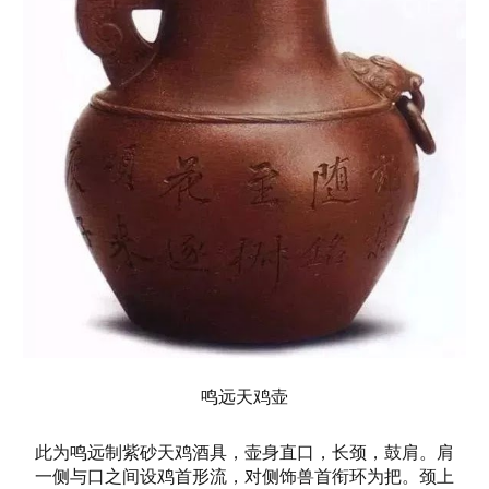
鸣远天鸡壶
此为鸣远制紫砂天鸡酒具，壶身直口，长颈，鼓肩。肩
一侧与口之间设鸡首形流，对侧饰兽首衔环为把。颈上