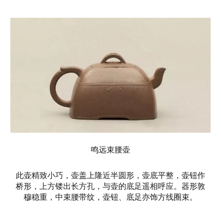
鸣远束腰壶
此壶精致小巧，壶盖上隆近半圆形，壶底平整，壶钮作
桥形，上方镂出长方孔，与壶的底足遥相呼应。器形敦
穆稳重，中束腰带纹，壶钮、底足亦饰方线圈束。