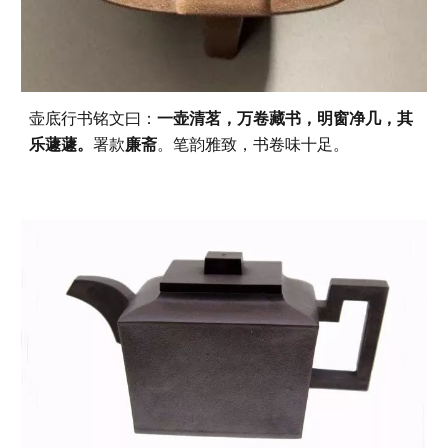
壶底行书铭文曰：
一壶清茗，万卷藏书，明窗净几，其
乐蘧蘧。
署款
廉斋
。笔韵雅致，书卷味十足。