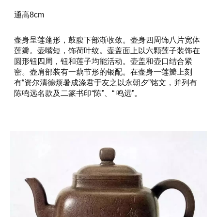
通高8cm
壶身呈莲蓬形，鼓腹下部渐收敛。壶身四周饰八片宽体
莲瓣。壶嘴短，饰荷叶纹。壶盖面上以六颗莲子装饰在
圆形钮四周，钮和莲子均能活动。壶盖和壶口结合紧
密。壶肩部装有一藕节形的银配。在壶身一莲瓣上刻
有“资尔清德烦暑成涤君于友之以永朝夕”铭文，并列有
陈鸣远名款及二篆书印“陈”、“ 鸣远”。