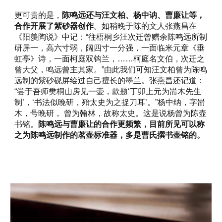
更可贵的是，
陈鸣远还与汪文柏、杨中讷、曹廉让等，
合作开展了紫砂器创作
。如稍晚于陈的文人张燕昌在
《阳羡陶说》中记：“往梧桐乡汪次迁曾赠余陈鸣远所制
研屏一，高六寸弱，阔四寸一分强，一面临米元章《垂
虹亭》诗，一面柯庭双钩兰，……柯庭名文伯，次迁之
曾大父，鸣远曾主其家。”由此我们可知汪文柏曾为陈鸣
远制的紫砂砚屏绘过自己擅长的墨兰。张燕昌还记道： 
“尝于吾师樊桐山房见一壶，款题‘丁卯上元为耑木先生
制’，‘书法似晚研，殆太史为之捉刀耳’。”杨中纳，字耑
木，号晚研， 曾为翰林，故称太史。这是说杨曾为陈壶
书铭。
陈鸣远与曹廉让的合作更频繁，目前所见可以称
之为陈鸣远制作的茗壶标准器，多是曹氏撰书壶铭的。