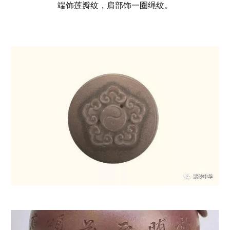
端饰莲瓣纹，肩部饰一圈绳纹。