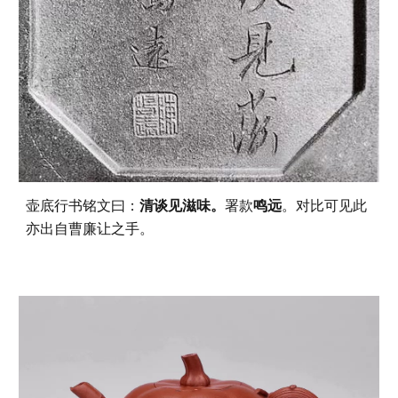
壶底行书铭文曰：
清谈见滋味。
署款
鸣远
。对比可见此
亦出自曹廉让之手。