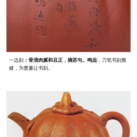
一边刻
：骨清肉腻和且正，摘苏句。鸣远
，刀笔书刻雅
健，为曹廉让书刻。