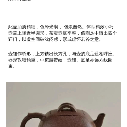
此壶胎质精细，色泽光润， 包浆自然。体型精致小巧，
壶盖上隆近半圆形，茶壶壶底平整，假圈足中留出四个
犴门，以虚空间破沈闷感，形成虚怀若谷之意。
壶钮作桥形，上方镂出长方孔，与壶的底足遥相呼应。
器形敦穆稳重，中束腰带纹，壶钮、底足亦饰方线圈
束。