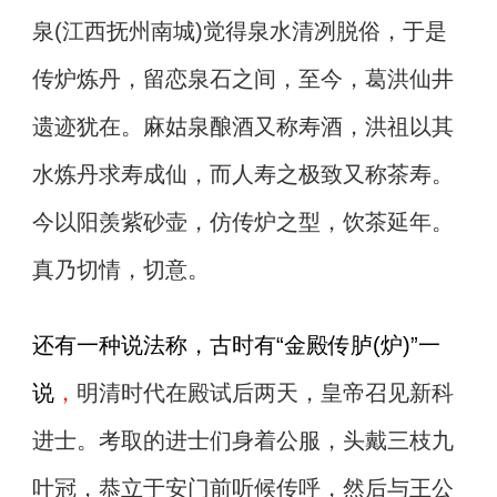
泉(江西抚州南城)觉得泉水清冽脱俗，于是
传炉炼丹，留恋泉石之间，至今，葛洪仙井
遗迹犹在。麻姑泉酿酒又称寿酒，洪祖以其
水炼丹求寿成仙，而人寿之极致又称茶寿。
今以阳羡紫砂壶，仿传炉之型，饮茶延年。
真乃切情，切意。
还有一种说法称，古时有“金殿传胪(炉)”一
说
，
明清时代在殿试后两天，皇帝召见新科
进士。考取的进士们身着公服，头戴三枝九
叶冠，恭立于安门前听候传呼，然后与王公