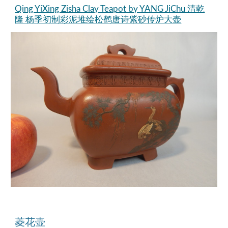
Qing YiXing Zisha Clay Teapot by YANG JiChu 清乾
隆 杨季初制彩泥堆绘松鹤唐诗紫砂传炉大壶
菱
花壶