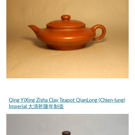
Qing YiXing Zisha Clay Teapot QianLong (Chien-lung)
Imperial 大清乾隆年制壶