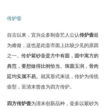
传炉壶
自古以来，宜兴众多制壶艺人公认
传炉壶
最
为难做，这也是此壶市面上比较少见的原因
之一。
传炉紫砂壶是方中有圆，圆中寓方的
典范，要想做得比例恰当、珠圆玉润，骨肉
廷均实属不易。
就其形式来说，传炉为传统
壶型，至清末曾改为四方传炉。
四方传炉壶
为清末创新品种，壶多以紫砂为