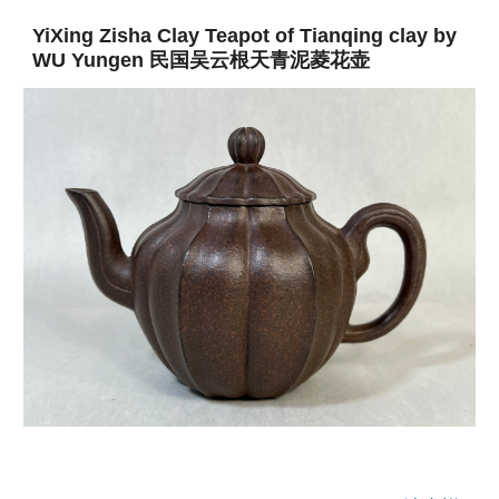
YiXing Zisha Clay Teapot of Tianqing clay by
WU Yungen 民国吴云根天青泥菱花壶