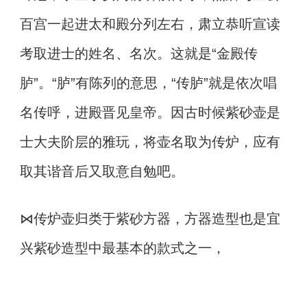
百宫一起进太和殿分列左右，肃立恭听宣读
考取进士的姓名、名次。这就是“金殿传
胪”。“胪”有陈列的意思，“传胪”就是依次唱
名传呼，进殿晋见皇帝。因古时候紫砂壶是
士大夫阶层的雅玩，将壶名取为传炉，应有
取其谐音后又取意自勉吧。
⋈传炉壶归类于紫砂方器，方器造型也是宜
兴紫砂造型中最基本的款式之一，