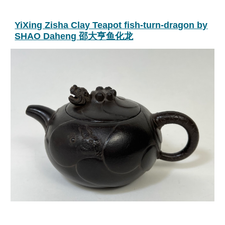
YiXing Zisha Clay Teapot fish-turn-dragon by
SHAO Daheng
邵大亨
鱼化龙