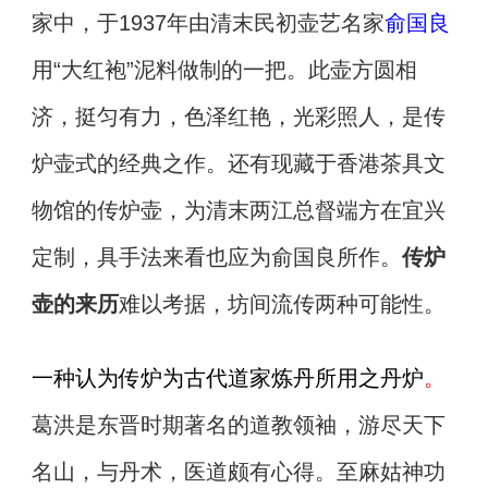
家中，于1937年由清末民初壶艺名家
俞国良
用“大红袍”泥料做制的一把。此壶方圆相
济，挺匀有力，色泽红艳，光彩照人，是传
炉壶式的经典之作。还有现藏于香港茶具文
物馆的传炉壶，为清末两江总督端方在宜兴
定制，具手法来看也应为俞国良所作。
传炉
壶的来历
难以考据，坊间流传两种可能性。
一种认为传炉为古代道家炼丹所用之丹炉
。
葛洪是东晋时期著名的道教领袖，游尽天下
名山，与丹术，医道颇有心得。至麻姑神功