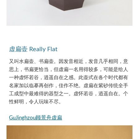
虚扁壶 Really Flat
又叫水扁壶、书扁壶。因发音相近，发音几乎相同，意
思上，书扁更恰当，但虚扁一名用得较多，可能是给人
一种虚怀若谷，逍遥自在之感。此壶式在各个时代都有
名家加以临摹再创作，佳作不绝。虚扁在紫砂传统全手
工成型中最难得的器型之一。虚怀若谷，逍遥自在。个
性鲜明，令人玩味不尽。
GuJinghzou顾景舟虚扁