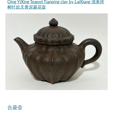
Qing YiXing Teapot Tianqing clay by LaiXiang 清来祥
树叶款天青泥菱花壶
合菱壶