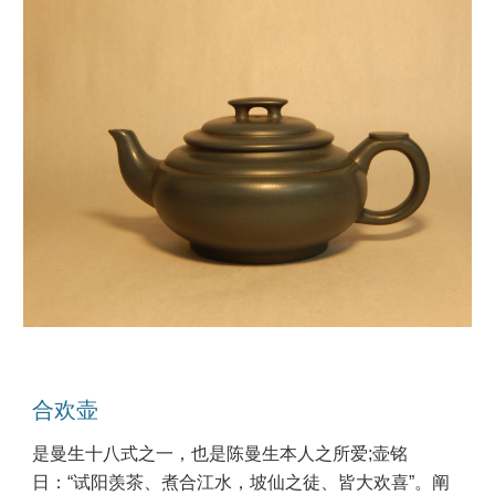
合欢壶
是曼生十八式之一，也是陈曼生本人之所爱;壶铭
日：“试阳羡茶、煮合江水，坡仙之徒、皆大欢喜”。阐