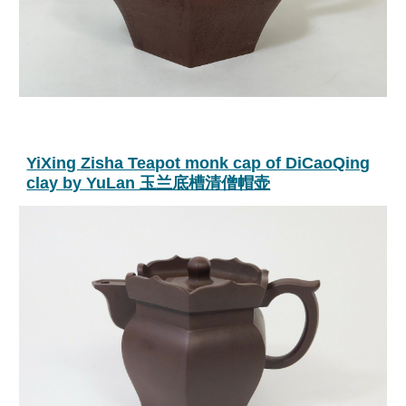
YiXing Zisha Teapot monk cap of DiCaoQing
clay by YuLan 玉兰底槽清僧帽壶