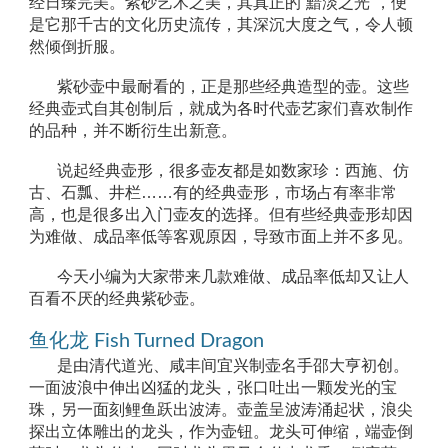
经日臻完美。紫砂艺术之美，其真正的“黯淡之光”，便
是它那千古的文化历史流传，其深沉大度之气，令人顿
然倾倒折服。
紫砂壶中最耐看的，正是那些经典造型的壶。这些
经典壶式自其创制后，就成为各时代壶艺家们喜欢制作
的品种，并不断衍生出新意。
说起经典壶形，很多壶友都是如数家珍：西施、仿
古、石瓢、井栏……有的经典壶形，市场占有率非常
高，也是很多出入门壶友的选择。但有些经典壶形却因
为难做、成品率低等客观原因，导致市面上并不多见。
今天小编为大家带来几款难做、成品率低却又让人
百看不厌的经典紫砂壶。
鱼化龙 Fish Turned Dragon
是由清代道光、咸丰间宜兴制壶名手邵大亨初创。
一面波浪中伸出凶猛的龙头，张口吐出一颗发光的宝
珠，另一面刻鲤鱼跃出波涛。壶盖呈波涛涌起状，浪尖
探出立体雕出的龙头，作为壶钮。龙头可伸缩，端壶倒