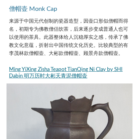
僧帽壶 Monk Cap
来源于中国元代创制的瓷器造型，因壶口形似僧帽而得
名，初期专为佛教僧侣饮茶，后来逐步变成普通人也可
以使用的茶具。此器整体给人沉稳厚实之感，传承了佛
教文化意蕴，折射出中国传统文化历史。比较典型的有
李茂林款僧帽壶、大彬款僧帽壶、顾景舟款僧帽壶。
Ming YiXing Zisha Teapot TianQing Ni Clay by SHI
Dabin 明万历时大彬天青泥僧帽壶