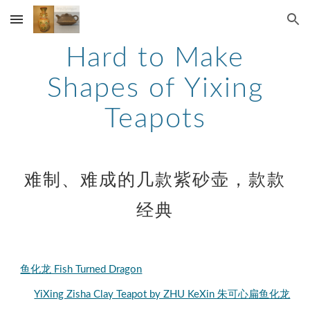
Skip to main content
Skip to navigation
Hard to Make
Shapes of Yixing
Teapots
难制、难成的几款紫砂壶，款款
经典
鱼化龙 Fish Turned Dragon
YiXing Zisha Clay Teapot by ZHU KeXin 朱可心扁鱼化龙