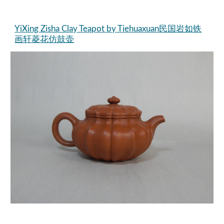
YiXing Zisha Clay Teapot by Tiehuaxuan民国岩如铁
画轩菱花仿鼓壶