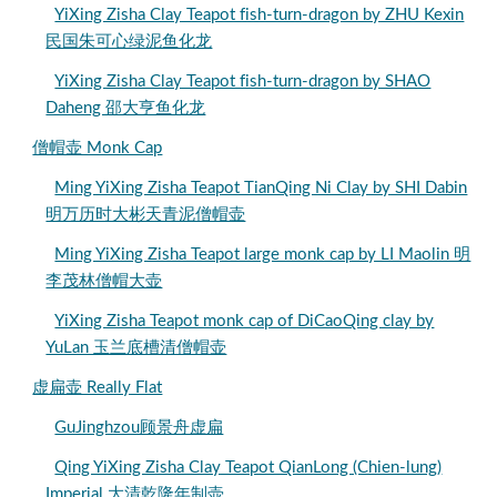
YiXing Zisha Clay Teapot fish-turn-dragon by ZHU Kexin
民国朱可心绿泥鱼化龙
YiXing Zisha Clay Teapot fish-turn-dragon by SHAO
Daheng 邵大亨鱼化龙
僧帽壶 Monk Cap
Ming YiXing Zisha Teapot TianQing Ni Clay by SHI Dabin
明万历时大彬天青泥僧帽壶
Ming YiXing Zisha Teapot large monk cap by LI Maolin 明
李茂林僧帽大壶
YiXing Zisha Teapot monk cap of DiCaoQing clay by
YuLan 玉兰底槽清僧帽壶
虚扁壶 Really Flat
GuJinghzou顾景舟虚扁
Qing YiXing Zisha Clay Teapot QianLong (Chien-lung)
Imperial 大清乾隆年制壶