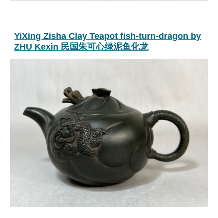
YiXing Zisha Clay Teapot fish-turn-dragon by
ZHU Kexin 民国朱可心绿泥鱼化龙