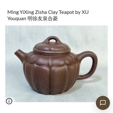
Ming YiXing Zisha Clay Teapot by XU
Youquan 明徐友泉合菱