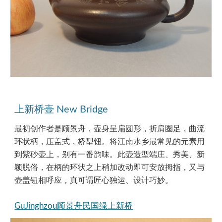
上新桥壶 New Bridge
最初创作者是顾景舟，壶身呈扁圆形，折肩圈足，曲流
环状柄，压盖式，桥型钮。将江南水乡最常见的元素用
到紫砂壶上，别有一番韵味。此壶造型端庄、秀美、新
颖脱俗，在柄的环状之上稍加改动即可安放拇指，又与
壶盖钮相呼应，真可谓匠心独运、设计巧妙。
GuJinghzou顾景舟民国绿上新桥