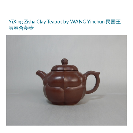
YiXing Zisha Clay Teapot by WANG Yinchun 民国王
寅春合菱壶