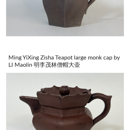
Ming YiXing Zisha Teapot large monk cap by
LI Maolin 明李茂林僧帽大壶