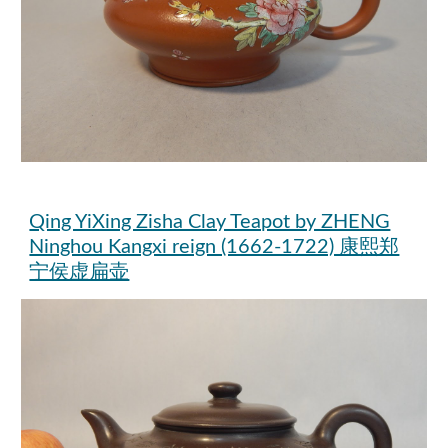
Qing YiXing Zisha Clay Teapot by ZHENG
Ninghou Kangxi reign (1662-1722) 康熙郑
宁侯虚扁壶