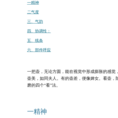
一精神
二气度
三、气韵
四、协调性：
五、线条
六、部件呼应
一把壶，无论方圆，能在视觉中形成膨胀的感觉
壶美，如同夫人。有的壶差，便像婢女。看壶，
磨的四个“看”法。
一精神