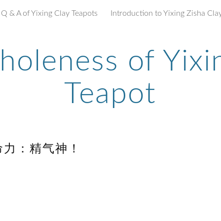
Q & A of Yixing Clay Teapots
ip to main content
Skip to navigat
oleness of Yixin
Teapot
命力：精气神！