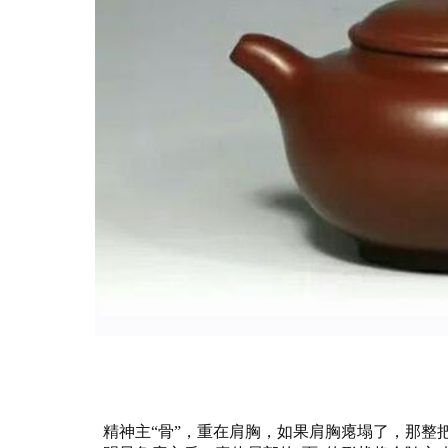
精神主“骨”，重在肩胸，如果肩胸瘪塌了，那整