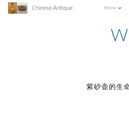
Chinese Antique
Home
Sk
Wh
紫砂壶的生