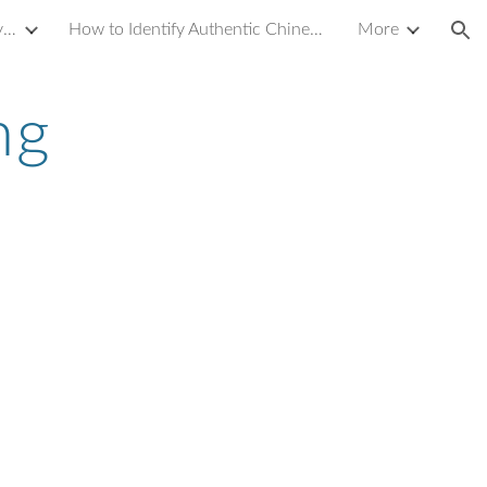
Introduction to Yixing Zisha Clay Teapot
How to Identify Authentic Chinese Antique Porcelain or Ceramics
More
ion
g 