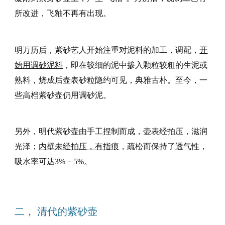
所改进，飞釉不再有出现。
明万历后，紫砂艺人开始注重对泥料的加工，调配，
开
始用调砂泥料
，即在较细的泥中掺入颗粒较粗的生泥或
熟料，烧成后壶表砂粒隐约可见，典雅古朴。至今，一
些高档紫砂壶仍用调砂泥。
另外，明代紫砂壶由手工捏制而成，壶表经拍压，滋润
光泽；
内壁未经拍压，有指痕
，疏松而保持了透气性，
吸水率可达3%－5%。
二， 清代的紫砂壶