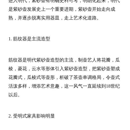
进入明代，紫砂壶有明确史料可考，明朗化起来，明代
是紫砂壶发展史上一个重要进期，紫砂壶开始走向成
熟，并逐步脱离实用器皿，走上艺术化道路。
1. 筋纹器是主流造型
筋纹器是明代紫砂壶造型的主流，制壶艺人将花瓣，瓜
棱，菱花，云水等形体引入紫砂壶造型，把紫砂壶塑成
花瓣式，瓜棱式等壶形，析破了茶壶单调格局，令壶式
活泼多样，增添艺术意趣，这一风气一直延续到18世纪
以后。
2. 受明式家具影响明显