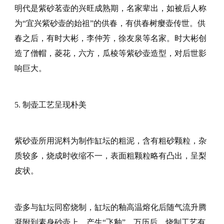
明代是紫砂茗壶的兴旺成熟期，名家辈出，如被后人称
为“宜兴紫砂壶的始祖”的供春，有供春树瘿壶传世。供
春之后，有时大彬，李仲芳，徐友泉等名家。时大彬创
造了僧帽，菱花，六方，瓜棱等紫砂壶造型，对后世影
响巨大。
5. 制壶工艺呈现朴美
紫砂壶所用泥料为制作缸坛的粗泥，含有粗砂颗粒，杂
质较多，烧成时收缩不一，表面粗颗粒略有凸出，呈梨
皮状。
壶多与缸坛同窑烧制，缸坛的釉高温熔化后随气流升腾
凝附到素身砂壶上，产生“飞釉”。万历后，烧制工艺有