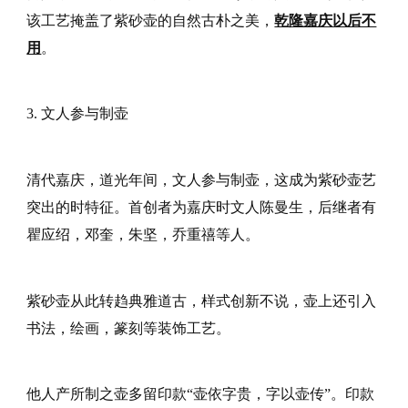
该工艺掩盖了紫砂壶的自然古朴之美，
乾隆嘉庆以后不
用
。
3. 文人参与制壶
清代嘉庆，道光年间，文人参与制壶，这成为紫砂壶艺
突出的时特征。首创者为嘉庆时文人陈曼生，后继者有
瞿应绍，邓奎，朱坚，乔重禧等人。
紫砂壶从此转趋典雅道古，样式创新不说，壶上还引入
书法，绘画，篆刻等装饰工艺。
他人产所制之壶多留印款“壶依字贵，字以壶传”。印款