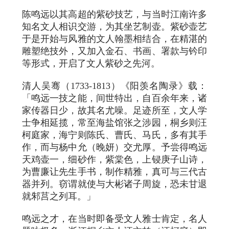
陈鸣远以其高超的紫砂技艺，与当时江南许多
知名文人相识交游，为其坐艺制壶。紫砂壶艺
于是开始与风雅的文人翰墨相结合，在精湛的
雕塑绝技外，又加入金石、书画、署款与钤印
等形式，开启了文人紫砂之先河。
清人吴骞（1733-1813）《阳羡名陶录》载：
「鸣远一技之能，间世特出，自百余年来，诸
家传器日少，故其名尤噪。足迹所至，文人学
士争相延揽，常至海盐馆张之涉园，桐乡则汪
柯庭家，海宁则陈氏、曹氏、马氏，多有其手
作，而与杨中允（晚妍）交尤厚。予尝得鸣远
天鸡壶一，细砂作，紫棠色，上锓庚子山诗，
为曹廉让先生手书，制作精雅，真可与三代古
器并列。窃谓就使与大彬诸子周旋，恐未甘退
就邾莒之列耳。」
鸣远之才，在当时即备受文人雅士肯定，名人