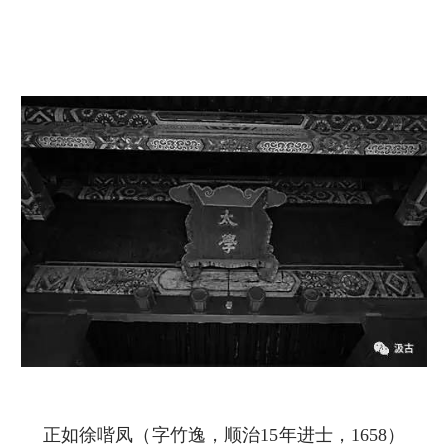
正如徐喈凤（字竹逸，顺治15年进士，1658）