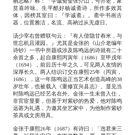
栖志略》称：「学诚斋金张介山，号岕老，家
贫喜吟咏。生平酷好杨诚斋诗，所作多效其
体，因榜其室曰：『学诚斋』。斋中书画古
器，位置雅洁，名流、高衲过从无虚日。
汤少宰右曾赠联句云：『有人偕隐甘舂米，与
世忘机且灌园。』尤其是金张的《山介老编年
诗钞》一书中所题或涉及陈鸣远的诗就有二十
余首之多，起自康熙丙寅年（1686）至甲戌年
（1694），前后历十年之久，可见两人友情的
深厚长久。两人结识订交在康熙25年（丙寅，
1686），这一年陈鸣远正当艺术创造高峰的38
岁壮年，也被载入《重修宜兴县志》。显见当
时陈鸣远已经艺名在外。金张一生未曾入仕，
非官宦显要，但基于对紫砂的热爱，他对陈鸣
远甚为礼遇，力邀其坐艺家中，为他制作紫砂
茶具或文房用具。
金张于康熙26年（1687）有诗曰：「迿君来三