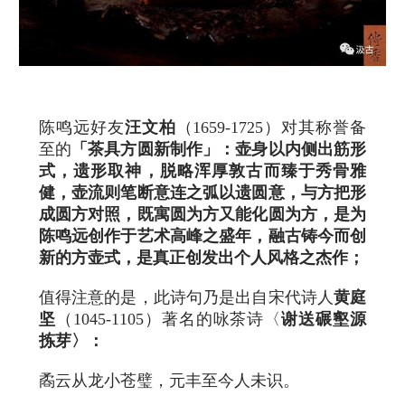
陈鸣远好友
汪文柏
（1659-1725）对其称誉备
至的
「茶具方圆新制作」：壶身以内侧出筋形
式，遗形取神，脱略浑厚敦古而臻于秀骨雅
健，壶流则笔断意连之弧以遗圆意，与方把形
成圆方对照，既寓圆为方又能化圆为方，是为
陈鸣远创作于艺术高峰之盛年，融古铸今而创
新的方壶式，是真正创发出个人风格之杰作；
值得注意的是，此诗句乃是出自宋代诗人
黄庭
坚
（1045-1105）著名的咏茶诗〈
谢送碾壑源
拣芽〉：
矞云从龙小苍璧，元丰至今人未识。