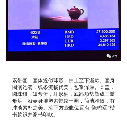
素带壶，壶体近似球形，由上至下渐歛。壶身
圆润饱满，线条流畅优美，包浆浑厚。圆盖，
圆珠纽，短弯流，耳形柄，底部顺势塑成三瓣
形足。沿壶身堆塑素带纹一圈，简洁雅致，有
冲淡素朴之美。流下方壶腹位置有“陈鸣远”楷
书款识并篆书印款。