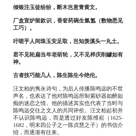
倾银注玉徒纷纷，断木岂意青黄文。
厂盒宣炉留款识，香奁药碗生氤氲（数物悉见
工巧）。
吁嗟乎人间珠玉安足取，岂知羡溪头一丸土。
君不见轮扁当年老斫轮，又不见梓庆削鐻如有
神。
古者技巧能几人，陈生陈生今绝伦。
汪文柏的隽永诗句，为后人传播陈鸣远的不世
声名，也表达了他对陈鸣远所制紫砂器如醉如
痴的迷恋之情。他的描述其实也代表了当时与
陈鸣远交往之文人的共同评价。汪文柏起初并
不认识陈鸣远，而是透过好友陈维崧（1625-
1682，明末四公子之一陈贞慧之子）的书信介
绍，而逐渐有往来。