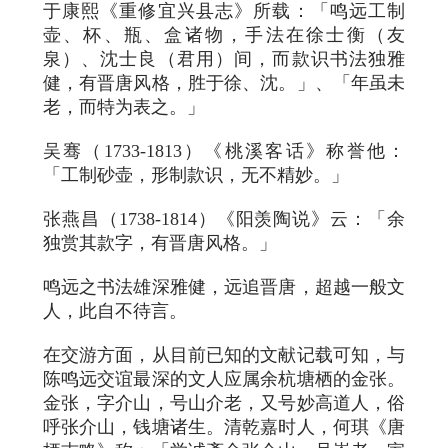
于康熙《重修宜兴县志》所载：「鸣远工制
壶、杯、瓶、盒诸物，手法在徐士衡（友
泉）、沈士良（君用）间，而款识书法独雅
健，有晋唐风格，胜于徐、沈。」、「年虽未
老，而特为表之。」
吴骞（1733-1813）《桃溪客话》称誉他：
「工制砂壶，形制款识，无不精妙。」
张燕昌（1738-1814）《阳羡陶说》云：「余
独赏其款字，有晋唐风格。」
鸣远之书法雄深雅健，远追晋唐，超越一般文
人，此自不待言。
在交游方面，从目前已知的文献记载可知，与
陈鸣远交谊最深的文人应属余杭塘栖的金张。
金张，字介山，号山介老，又号妙高道人，俗
呼张介山，钱塘诸生。清乾嘉时人，何琪《唐