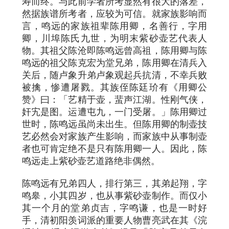
寿而终。与此前学者所考显然有很大的落差，
然据族谱所考者，应较为可信。就家族影响而
言，鸣远的家族祖辈陈用卿，名善行，字用
卿，川埠陈氏九世，为明末紫砂壶艺代表人
物。其祖父陈沧即陈鸣远曾高祖，陈用卿与陈
鸣远的祖父陈克宏为堂兄弟，陈用卿在清兵入
关后，随卢象升弟卢象观起兵抗清，不幸兵败
被擒，惨遭屠戮。其族侄陈廷玠有《用卿公
赞》曰：「艺精于壶，蜚声江湖。性刚气侠，
奸宄是图。运遭屯九，一门受屠。」陈用卿过
世时，陈鸣远虽尚未出生。但陈用卿的制壶技
艺必然会对家族产生影响，而家族中从事制壶
者也可肯定绝不是只有陈用卿一人。因此，陈
鸣远走上紫砂壶艺道路绝非偶然。
陈鸣远有兄弟四人，排行第三，其弟起翔，字
鸣皋，小其四岁，也从事紫砂壶制作。而仅小
其一个月的堂弟贞吉，字鸣谦，也是一时好
手，清初阳羡词派的重要人物曹亮武在其《浣