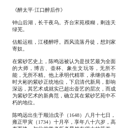
《醉太平·江口醉后作》
钟山后湖，长干夜乌。齐台宋苑模糊，剩连天
绿芜。
估船运租，江楼醉呼。西风流落丹徒，想刘家
寄奴。
在紫砂艺史上，陈鸣远被认为是技艺最为全面
的大师，博古、壶杯、象生文玩等，无所不
能，无所不精。他上承明代精萃，承继供春与
时大彬的紫砂正统地位，下启清代新局，影响
深远，其艺术成就实已超出壶艺的层次，而成
为紫砂艺术的新典范，确立其在紫砂艺苑中不
朽的地位。
陈鸣远出生于顺治戊子（1648）八月十七日，
雍正甲寅（1734）十月卒，享年八十六岁，高