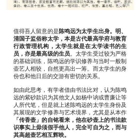
值得吾人留意的是
陈鸣远为太学生出身。明、
清国子监俗称太学，本是古代最高学府与教育
行政管理机构，太学生就是在太学读书的生
员，亦是最高级的生员
。太学生受过较为严格
的基础训练，陈鸣远的学识修养与当时一般制
壶艺人相较，自然更高出一筹。而太学生的身
份也和他日后的交游有密切的关系。
如由此思考，有学者借由书法比对，认为陈鸣
远的紫砂款识为其他文人如杨中讷或曹廉让等
人所代笔，但是就上述陈鸣远的太学生身份及
其展现的文学修养与艺术境界，尤其是从本作
「传香壶」的自铭看来，他在砂壶上的书法款
识事实上毋须假手他人，完全可自为之，而与
其高超壶艺相互辉映。