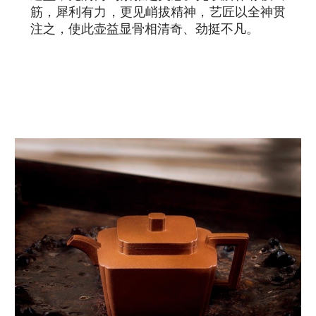
筋，犀利有力，更见峭拔精神，艺匠以全神贯
注之，使此壶益显骨相清奇、劲挺不凡。