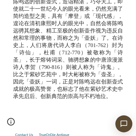
陈鸣远的创新壶式，造诣精湛，巧夺天工，即
使就二十一世纪今人的眼光看来，仍然充满了
简约造型之美，具有「摩登」或「现代感」，
遑论在清初康熙时人的眼光中，自然会将陈鸣
远骋其想象、精工至极的创新壶作视为违反自
然和常理的事物，而称之为「壶妖」了。在诗
史上，人们将唐代诗人李白（701-762）封为
「诗仙」，杜甫（712-770）被敬称为「诗
圣」，长于熔铸词采、驰骋想象的中唐浪漫派
诗人李贺（790-816）则被人称为「诗鬼」。
比之于紫砂艺苑中，时大彬被称为「壶圣」，
因此「壶妖」一词，正是对陈鸣远在创新壶式
成就的极高赞誉，也标志了他在紫砂艺术史中
承先启后、创新典范的崇高与不朽地位。
Contact Us
TrueOrDie Antique