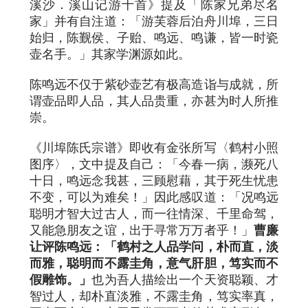
溪沙．溪山记游十首》提及「陈家兄弟尽名
家」并有自注道：「游芙蓉后泊舟川埠，三日
始归，陈觐侯、子贻、鸣远、鸣谦，皆一时瓷
壶名手。」其家学渊源如此。
陈鸣远不仅于紫砂壶艺有极高造诣与成就，所
谓壶品即人品，其人品贵重，亦甚为时人所推
崇。
《川埠陈氏宗谱》即收有金张所写〈鹤村小照
图序〉，文中提及自己：「今春一病，濒死八
十日，鸣远念我甚，三顾慰藉，其于死生忧患
不变，可以为难矣！」因此感叹道：「况鸣远
聪明才智大过古人，而一往情深、千里命驾，
又能急朋友之谊，出于寻常万万者乎！」
曹廉
让评陈鸣远：「鹤村之人品学问，朴而直，淡
而雅，聪明而不露圭角，意气肝胆，笃实而不
假雕饰。」
也为吾人描绘出一个天资聪颖、才
智过人，却朴直淡雅，不露圭角，笃实率真，