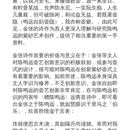
番，以我为安宅。来辙做数壶，愿一累至百。
有时督茗战，先声防水厄。一笑阮生痴，人生
几量屐，但可破除闲，和论益无益。君既署壶
隐（鸣远自刻壶隐），我亦称壶癖。」由此可
见，金张的诗作为吾人更深入理解与研究陈鸣
远的紫砂艺术创作，提供了相当重要的第一手
资料。
金张诗作首要的价值与意义在于：金张等文人
对陈鸣远壶艺创新意识的积极鼓励，或参与壶
式的设计，很可能对陈鸣远在创新紫砂壶式上
有着重要的影响。如前所述，陈鸣远本身深具
文人学识与修养，不乏创新意识。金张自始即
对陈鸣远的壶艺创新非常肯定，在与陈鸣远初
识的丙寅年〈赠陈鸣远〉这两首诗中，即可看
出金张之于陈鸣远，犹如慧眼识千里马之「伯
乐」，欣喜胜情溢于言表：
抟就便思古木浇，其如隔月尚须烧。幸而对我