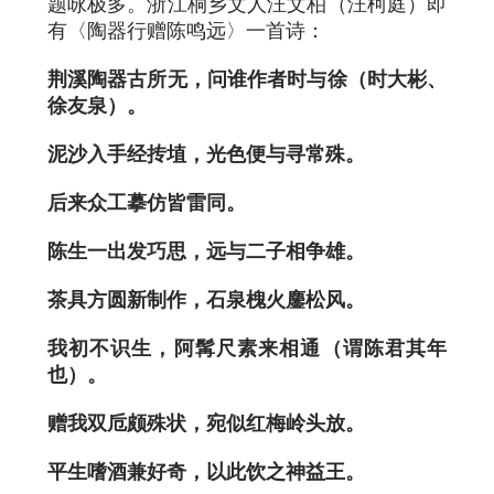
题咏极多。浙江桐乡文人汪文柏（汪柯庭）即
有〈陶器行赠陈鸣远〉一首诗：
荆溪陶器古所无，问谁作者时与徐（时大彬、
徐友泉）。
泥沙入手经抟埴，光色便与寻常殊。
后来众工摹仿皆雷同。
陈生一出发巧思，远与二子相争雄。
茶具方圆新制作，石泉槐火鏖松风。
我初不识生，阿髯尺素来相通（谓陈君其年
也）。
赠我双卮颇殊状，宛似红梅岭头放。
平生嗜酒兼好奇，以此饮之神益王。