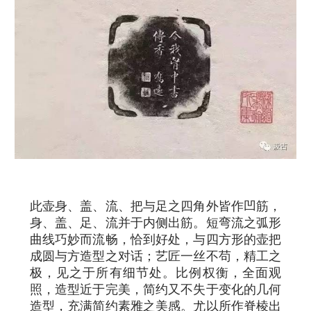
此壶身、盖、流、把与足之四角外皆作凹筋，
身、盖、足、流并于内侧出筋。短弯流之弧形
曲线巧妙而流畅，恰到好处，与四方形的壶把
成圆与方造型之对话；艺匠一丝不苟，精工之
极，见之于所有细节处。比例权衡，全面观
照，造型近于完美，简约又不失于变化的几何
造型，充满简约素雅之美感。尤以所作脊棱出