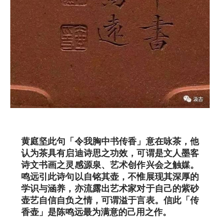
黄庭坚此句「令我胸中书传香」意在咏茶，他
认为茶具有启迪诗思之功效，可谓是文人墨客
诗文书画之灵感源泉、艺术创作兴会之触媒。
鸣远引此诗句以自铭其壶，不惟展现其深厚的
学识与涵养，亦流露出艺术家对于自己的紫砂
壶艺自信自负之情，可谓溢于言表。信此「传
香壶」是陈鸣远最为满意的己用之作。