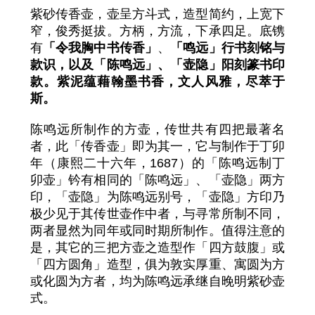
紫砂传香壶，壶呈方斗式，造型简约，上宽下
窄，俊秀挺拔。方柄，方流，下承四足。底镌
有
「令我胸中书传香」
、
「鸣远」行书刻铭与
款识，以及「陈鸣远」、「壶隐」阳刻篆书印
款。紫泥蕴藉翰墨书香，文人风雅，尽萃于
斯。
陈鸣远所制作的方壶，传世共有四把最著名
者，此「传香壶」即为其一，它与制作于丁卯
年（康熙二十六年，1687）的「陈鸣远制丁
卯壶」钤有相同的「陈鸣远」、「壶隐」两方
印，「壶隐」为陈鸣远别号，「壶隐」方印乃
极少见于其传世壶作中者，与寻常所制不同，
两者显然为同年或同时期所制作。值得注意的
是，其它的三把方壶之造型作「四方鼓腹」或
「四方圆角」造型，俱为敦实厚重、寓圆为方
或化圆为方者，均为陈鸣远承继自晚明紫砂壶
式。