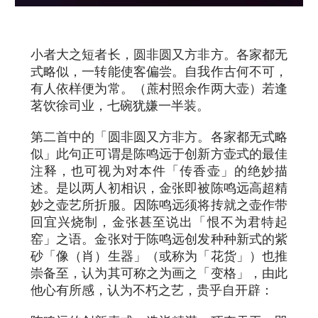
小者大之短者长，圆非圆又方非方。各家都无
式略似，一转能使客偏尝。自我作古何不可，
有人依样便为常。（蔗村照余作两大壶）若逢
茗饮徐司业，七碗犹嫌一半装。
第二首中的「圆非圆又方非方。各家都无式略
似」此句正可谓是陈鸣远于创新方壶式的最佳
注释，也可视为对本件「传香壶」的绝妙描
述。是以两人初相识，金张即被陈鸣远高超精
妙之壶艺所折服。因陈鸣远须将抟就之壶作带
回宜兴烧制，金张甚至说出「恨不为君特起
窑」之语。金张对于陈鸣远创发种种新式的紫
砂「像（肖）生器」（或称为「花货」）也推
崇备至，认为其可称之为画之「变格」，由此
他心有所感，认为不朽之艺，贵乎自开辟：