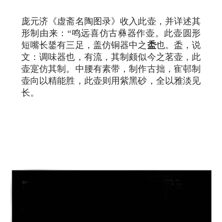
庞元济《虚斋名陶图录》收入此壶，并详述其
形制由来：“鸣远喜仿古彝器作壶。此壶圆形
短嘴长鋬有三足，盖仿铜器中之
盉
也。盉，说
文：调味器也，有流，其制颇似今之茗壶，此
壶寔仿其制。中腰有素带，制作古拙，寉邨制
壶向以精能胜，此壶则用紫黑砂，全以雅淡见
长。