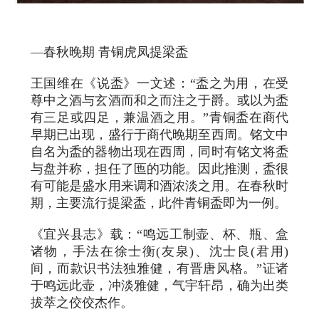
—春秋晚期 青铜虎凤提梁盉
王国维在《说盉》一文述：“盉之为用，在受
尊中之酒与玄酒而和之而注之于爵。或以为盉
有三足或四足，兼温酒之用。”青铜盉在商代
早期已出现，盛行于商代晚期至西周。铭文中
自名为盉的器物出现在西周，同时有铭文将盉
与盘并称，担任了匜的功能。因此推测，盉很
有可能是盛水用来调和酒浓淡之用。在春秋时
期，主要流行提梁盉，此件青铜盉即为一例。
《宜兴县志》载：“鸣远工制壶、杯、瓶、盒
诸物，手法在徐士衡(友泉)、沈士良(君用)
间，而款识书法独雅健，有晋唐风格。”证诸
于鸣远此壶，冲淡雅健，气宇轩昂，确为出类
拔萃之佼佼杰作。