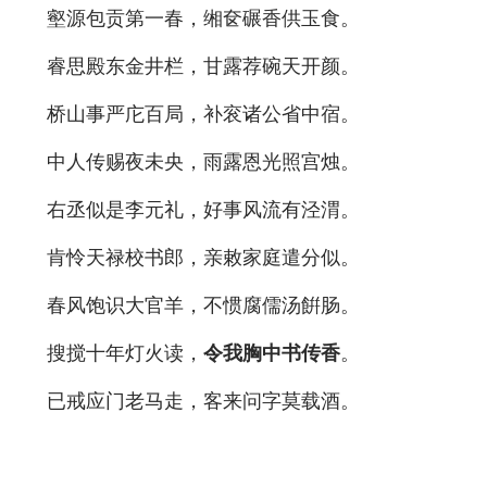
壑源包贡第一春，缃奁碾香供玉食。
睿思殿东金井栏，甘露荐碗天开颜。
桥山事严庀百局，补衮诸公省中宿。
中人传赐夜未央，雨露恩光照宫烛。
右丞似是李元礼，好事风流有泾渭。
肯怜天禄校书郎，亲敕家庭遣分似。
春风饱识大官羊，不惯腐儒汤餠肠。
搜搅十年灯火读，
令我胸中书传香
。
已戒应门老马走，客来问字莫载酒。