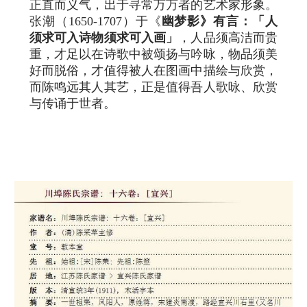
正直而义气，出于寻常万万者的艺术家形象。
张潮（1650-1707）于《
幽梦影》有言：「人
须求可入诗物须求可入画」
，人品须高洁而贵
重，才足以在诗歌中被颂扬与吟咏，物品须美
好而脱俗，才值得被人在图画中描绘与欣赏，
而陈鸣远其人其艺，正是值得吾人歌咏、欣赏
与传诵于世者。