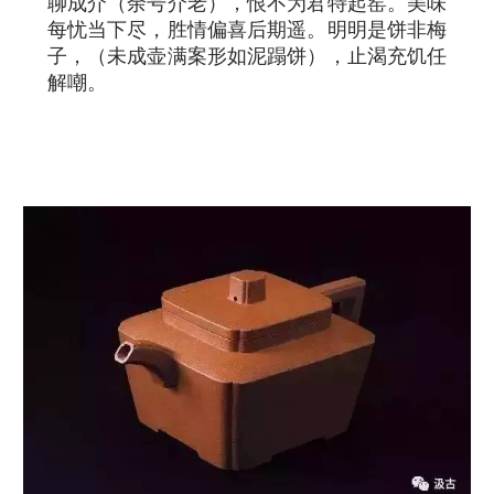
聊成介（余号介老），恨不为君特起窑。美味
每忧当下尽，胜情偏喜后期遥。明明是饼非梅
子，（未成壶满案形如泥蹋饼），止渴充饥任
解嘲。