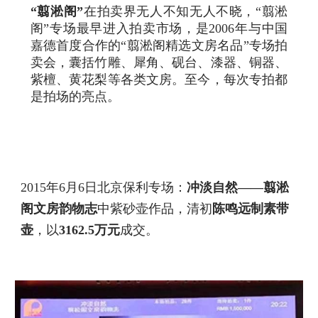
“翦淞阁”
在拍卖界无人不知无人不晓，“翦淞
阁”专场最早进入拍卖市场，是2006年与中国
嘉德首度合作的“翦淞阁精选文房名品”专场拍
卖会，囊括竹雕、犀角、砚台、漆器、铜器、
紫檀、黄花梨等各类文房。至今，每次专拍都
是拍场的亮点。
2015年6月6日北京保利专场：
冲淡自然——翦淞
阁文房韵物志
中紫砂壶作品，清初
陈鸣远制素带
壶
，以
3162.5万元
成交。