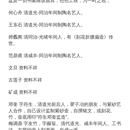
盘及一切书案陈设器具，色色工致，为一时之冠”。 
何心舟 清道光-同治年间制陶名艺人。 
王东石 清道光-同治年间制陶名艺人。 
师蠡阁 清同治-光绪年间人，有《刻花折腰扁壶》传
世。 
范鼎甫 清咸丰-同治年间制陶名艺人。 
文旦 资料不祥 
古莲子 资料不祥 
矿成 资料不祥 
邓奎 字符生，清道光前后人，瞿子冶的朋友，与紫砂艺
人合作，自己设计监制紫砂壶，自撰铭文，或刻花、
竹，壶底用印“符生邓奎监造”。 
梅调鼎 字友竹，字赧翁。清代道光、咸丰年间人。工书
法，在紫砂壶上刻书画，自成一派。 