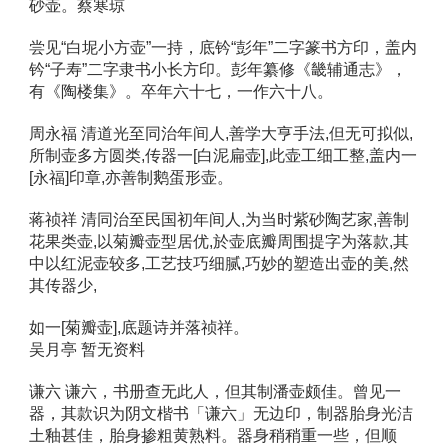
砂壶。蔡寒琼 
尝见“白坭小方壶”一持，底钤“彭年”二字篆书方印，盖内
钤“子寿”二字隶书小长方印。彭年纂修《畿辅通志》，
有《陶楼集》。卒年六十七，一作六十八。 
周永福 清道光至同治年间人,善学大亨手法,但无可拟似,
所制壶多方圆类,传器一[白泥扁壶],此壶工细工整,盖内一
[永福]印章,亦善制鹅蛋形壶。 
蒋祯祥 清同治至民国初年间人,为当时紫砂陶艺家,善制
花果类壶,以菊瓣壶型居优,於壶底瓣周围提字为落款,其
中以红泥壶较多,工艺技巧细腻,巧妙的塑造出壶的美,然
其传器少, 
如一[菊瓣壶],底题诗并落祯祥。 
吴月亭 暂无资料 
谦六 谦六，书册查无此人，但其制潘壶颇佳。曾见一
器，其款识为阴文楷书「谦六」无边印，制器胎身光洁
土釉甚佳，胎身掺粗黄熟料。器身稍稍重一些，但顺