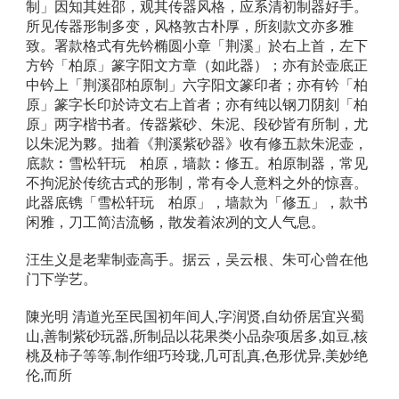
制」因知其姓邵，观其传器风格，应系清初制器好手。
所见传器形制多变，风格敦古朴厚，所刻款文亦多雅
致。署款格式有先钤椭圆小章「荆溪」於右上首，左下
方钤「柏原」篆字阳文方章（如此器）；亦有於壶底正
中钤上「荆溪邵柏原制」六字阳文篆印者；亦有钤「柏
原」篆字长印於诗文右上首者；亦有纯以钢刀阴刻「柏
原」两字楷书者。传器紫砂、朱泥、段砂皆有所制，尤
以朱泥为夥。拙着《荆溪紫砂器》收有修五款朱泥壶，
底款︰雪松轩玩　柏原，墙款︰修五。柏原制器，常见
不拘泥於传统古式的形制，常有令人意料之外的惊喜。
此器底镌「雪松轩玩　柏原」，墙款为「修五」，款书
闲雅，刀工简洁流畅，散发着浓冽的文人气息。 
汪生义是老辈制壶高手。据云，吴云根、朱可心曾在他
门下学艺。 
陳光明 清道光至民国初年间人,字润贤,自幼侨居宜兴蜀
山,善制紫砂玩器,所制品以花果类小品杂项居多,如豆,核
桃及柿子等等,制作细巧玲珑,几可乱真,色形优异,美妙绝
伦,而所 