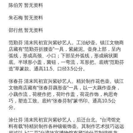
陈伯芳 暂无资料 
朱石梅 暂无资料 
邵行然 暂无资料 
范勤芬 清末民初宜兴紫砂艺人。工治砂壶。镇江文物商
店藏有“范勤芬折腰壶”一具，紫赭泥。壶身上部，呈内
弧线，形成高颈、小口；下部呈外弧线，形成碗状圜
底。半球形小盖，菌钮，一弯流，耳形把。底镌“范勤芬
造”草篆款。通高11.5、口径3.5公分。 
张春芬 清末民初宜兴紫砂艺人。精於制作花色壶。镇江
文物商店藏有“张春芬藕形壶”一具，以一大藕作壶身，
小藕作流，荷梗作把，荷叶作盖，荷花作饰，构思奇
巧，塑造工致。底钤“张春芬制”篆书印。通高10.5公
分。 
涂仕芬 清末民初宜兴紫砂艺人，后迁台北。“台湾馆史
料有载”特精於制作各种镶银饰壶。其制作艺术技巧远远
超过以上“二芬”台湾故宫博物馆有藏“涂仕芬制镶银龙