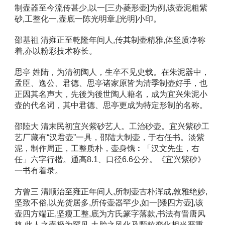
制壶器至今流传甚少,以一[三办菱形壶]为例,该壶泥粗紫
砂,工整化一,壶底一陈光明章,[光明]小印。 
邵基祖 清雍正至乾隆年间人,传其制壶精雅,体坚质净称
着,亦以粉彩技术称长。 
思亭 姓陆，为清初陶人，生卒不见史载。在朱泥器中，
孟臣、逸公、君德、思亭诸家原皆为清季制壶好手，也
正因其名声大，先後为後世陶人藉名，成为宜兴朱泥小
壶的代名词，其中君德、思亭更成为特定形制的名称。 
邵陸大 清末民初宜兴紫砂艺人。工治砂壶。宜兴紫砂工
艺厂藏有“汉君壶”一具，邵陆大制壶，于右任书。淡紫
泥，制作周正，工整质朴，壶身镌︰「汉文先生，右
任」六字行楷。通高8.1、口径6.6公分。《宜兴紫砂》
一书有着录。 
方曾三 清顺治至雍正年间人,所制壶古朴浑成,敦雅绝妙,
坚致不俗,以光货居多,所传壶器罕少,如一[矮四方壶],该
壶四方端正,坚瘦工整,底为方氏篆字落款,书法有晋唐风
格,此人之壶极为罕见,土胎之风化及颗粒变化相当严重,