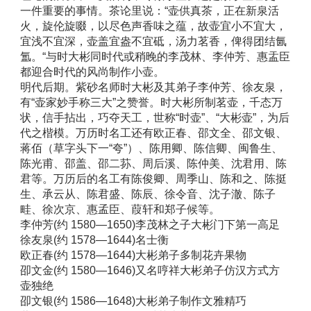
一件重要的事情。茶论里说：“壶供真茶，正在新泉活
火，旋伦旋啜，以尽色声香味之蕴，故壶宜小不宜大，
宜浅不宜深，壶盖宜盎不宜砥，汤力茗香，俾得团结氤
氲。“与时大彬同时代或稍晚的李茂林、李仲芳、惠盂臣
都迎合时代的风尚制作小壶。 
明代后期。紫砂名师时大彬及其弟子李仲芳、徐友泉，
有“壶家妙手称三大”之赞誉。时大彬所制茗壶，千态万
状，信手拈出，巧夺天工，世称“时壶”、“大彬壶”，为后
代之楷模。万历时名工还有欧正春、邵文全、邵文银、
蒋佰（草字头下一“夸”）、陈用卿、陈信卿、闽鲁生、
陈光甫、邵盖、邵二荪、周后溪、陈仲美、沈君用、陈
君等。万历后的名工有陈俊卿、周季山、陈和之、陈挺
生、承云从、陈君盛、陈辰、徐令音、沈子澈、陈子
畦、徐次京、惠孟臣、葭轩和郑子候等。 
李仲芳(约 1580—1650)李茂林之子大彬门下第一高足 
徐友泉(约 1578—1644)名士衡 
欧正春(约 1578—1644)大彬弟子多制花卉果物 
卲文金(约 1580—1646)又名哼祥大彬弟子仿汉方式方
壶独绝 
卲文银(约 1586—1648)大彬弟子制作文雅精巧 