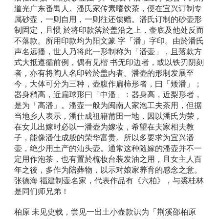
道光广东番禺人。潘氏家传素嗜饮茶，便在宜兴订制专
属砂壶，一则自用，一则往还馈赠。潘氏订制的砂壶形
制固定，且惯 於将印款落於盖沿之上，壶底及他处反而
不落款。所用印款均为阳文篆 字「潘」字印。由於潘氏
声名远播，世人乃将此一形制称为「潘壶」，且落款方
式大抵遵循前例，偶有见楷 书无印边者，或以铁刃阴刻
者，亦有将陶人名印钤於盖内者。潘壶的形制发展至
今，大体可分为三种，壶腹作扁柿形者，曰「矮潘」；
器身稍高，近扁球形曰「中潘」﹔器身高，近梨形者，
是为「高潘」。潘壶一般为闽南人家泡工夫茶用，但据
当地乡人表示，潘仕成祖籍莆田一地，因以潘氏为荣，
在女儿出嫁时必以一潘壶为嫁妆，希望在夫家相夫教
子，能像潘仕成般的荣华富贵。所以多要求为宜兴潘
壶，绝少用土产的汕头壶。通常这种随嫁的潘壶并不一
定用作泡茶，也有置於梳妆台装发油之用，且女主人百
年之後，多作为陪葬物，以示对娘家养育的感念之意。 
张德海 福建制壶名家，代表作品有《六柏》，与裘桂林
是同们师兄弟！ 
柏原 未见史载，尝见一出土小壶款识为「荆溪邵柏原