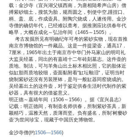
载：金沙寺（宜兴湖父镇西南，为唐相陆希声山房）僧
搏紫砂细土，搜筑为胎，规而圆之，刳使中空,踵捏口、
柄、盖、底，作成壶具。附陶穴烧成，人遂传用。金沙
寺僧的确切年代，已经难以查考。据推测应比供春年代
略早，大概在成化～弘治年间（1465～1505）。 
　 考古发掘所见有明确纪年可考的紫砂实物，现在首推
南京市博物馆的一件藏品。这是一件提梁壶，通高17．
7厘米，1965年出土于南京市中华门外马家山的明司礼
大监吴经墓，同出的有嘉靖十二年砖刻墓志。这件壶的
质地、制法，可与羊角山出土标木相比照，它的胎体近
似缸胎而质地较细，壶面黏附着“缸坛釉泪“，证明当时
烧制紫砂还没有另装匣钵，是与一般缸器同窑烧成的。
吴经墓出土的这件壶，对于鉴定供春生活时代制作的紫
砂器，具有很大的借鉴意义。　　 
明正德～嘉靖年间（1506～1566）。据《宜兴县志》
记载：明正德间，有制壶名师供春，所制紫砂茶具，新
颖精巧，温雅天然，质薄而坚。负有盛名，所制'树瘿砂
壶'为世间珍宝，现藏于中国历史博物馆。 
金沙寺僧(约
1506—1566
) 