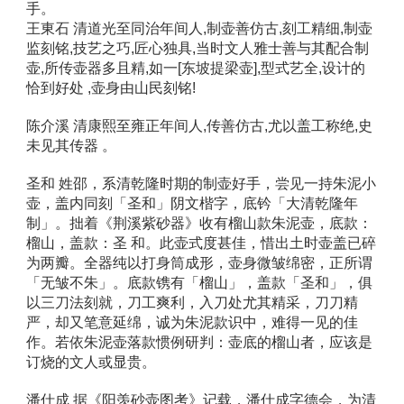
手。 
王東石 清道光至同治年间人,制壶善仿古,刻工精细,制壶
监刻铭,技艺之巧,匠心独具,当时文人雅士善与其配合制
壶,所传壶器多且精,如一[东坡提梁壶],型式艺全,设计的
恰到好处 ,壶身由山民刻铭! 
陈介溪 清康熙至雍正年间人,传善仿古,尤以盖工称绝,史
未见其传器 。 
圣和 姓邵，系清乾隆时期的制壶好手，尝见一持朱泥小
壶，盖内同刻「圣和」阴文楷字，底钤「大清乾隆年
制」。拙着《荆溪紫砂器》收有榴山款朱泥壶，底款：
榴山，盖款：圣 和。此壶式度甚佳，惜出土时壶盖已碎
为两瓣。全器纯以打身筒成形，壶身微皱绵密，正所谓
「无皱不朱」。底款镌有「榴山」，盖款「圣和」，俱
以三刀法刻就，刀工爽利，入刀处尤其精采，刀刀精
严，却又笔意延绵，诚为朱泥款识中，难得一见的佳
作。若依朱泥壶落款惯例研判：壶底的榴山者，应该是
订烧的文人或显贵。 
潘仕成 据《阳羡砂壶图考》记载，潘仕成字德会，为清