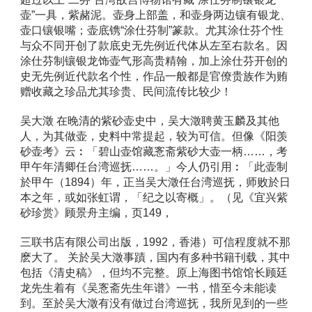
壶”一具，紫赭泥。壶身上部盖，和壶身两边镶有银龙、
壶口镶银嘴；壶底镌“涂仕芬制”篆款。尤其涂仕芬个性
与众不同开创了款底史无先例近代体从左至右款名。因
涂仕芬制镶银龙饰壶气形高贵精翰，加上涂仕芬开创的
史无先例近代款名个性，作品一般都是官僚贵族作为贿
赠收藏之珍品尤其珍贵、民间流传比较少！ 
吴大澂 在晚清的紫砂壶史中，吴大澂聘黄玉麟及其他
人，为其做壶，史料中常提起，较为可信。但像《阳羡
砂壶考》云︰「碧山壶馆藏愙斋紫砂大壶一柄……，考
甲午年清卿任台湾巡抚……。」今人仍引用︰「此壶制
於甲午（1894）年，正当吴大澂任台湾巡抚，师败於日
本之年，或如张虹谓，「纪之以寄概」。（见《宜兴紫
砂珍赏》顾景舟主编，页149， 
三联书店有限公司出版，1992，香港）可信程度就不那
麽大了。 关於吴大澂事蹟，国内有多种书籍刊载，其中
包括《清史稿》，但均不完整。原上海图书馆馆长顾廷
龙先生着有《吴愙斋先生年谱》一书，惜至今未能读
到。至於吴大澂有没有做过台湾巡抚，我所见到的一些