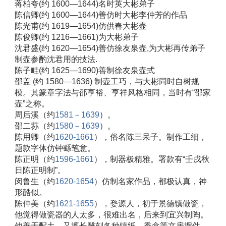
蒋柏夸(约 1600—1644)名时英大彬弟子 
陈信卿(约 1600—1644)善仿时大彬李仲芳的作品 
陈光甫(约 1619—1654)仿供春大彬壶 
陈俊卿(约 1216—1661)为大彬弟子 
沈君盛(约 1620—1654)善仿徐友泉壶,为大彬再传弟子
制壶参酌沈君用的技法. 
陈子畦(约 1625—1690)善制徐友泉壶式 
邵盖 (约 1580—1636) 制壶工巧，与大彬同时自树规
模。其篆章字法与邵亨裕、亨祥风格相同，当时有“邵家
壶”之称。 
周后溪（约
1581－1639
）。 
邵二荪（约
1580－1639
）。 
陈用卿（约
1620-1661
），俗名陈三呆子。制作工细，
题款字体仿钟繇笔意。 
陈正明（约
1596-1661
），制器极精雅。署款有“壬戌秋
日陈正明制”。 
闵鲁生（约
1620-1654
）仿制名家作品，都极认真，神
形酷似。 
陈仲美（约
1621-1655
），婺源人，初于景德镇做瓷，
他觉得做瓷器的人太多，很难出名，后来到宜兴制陶。
他善于配土，又擅长雕刻各种镇纸、香盒等文房摆件。