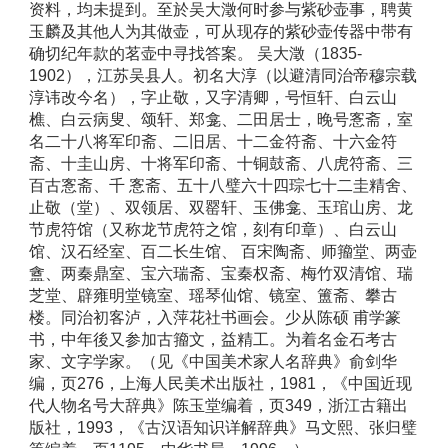
资料，均未提到。至於吴大澂何时参与紫砂壶事，聘黄
玉麟及其他人为其做壶，可从现存的紫砂壶传器中带有
确切纪年款的茗壶中寻找答案。 吴大澂（1835-
1902），江苏吴县人。初名大淳（以避清同治帝穆宗载
淳讳改今名），字止敬，又字清卿，号恒轩、白云山
樵、白云病叟、颂轩、郑龛、二田居士，晚号愙斋，室
名二十八将军印斋、二旧居、十二金符斋、十六金符
斋、十圭山房、十将军印斋、十铜鼓斋、八虎符斋、三
百古愙斋、千 愙斋、五十八璧六十四琮七十二圭精舍、
止敬（堂）、双领居、双罂轩、玉佛龛、玉琯山房、龙
节虎符馆（又称龙节虎符之馆，刻有印章）、白云山
馆、汉石经室、百二长生馆、 百宋陶斋、师籀堂、两壶
盦、两秦鼎室、宝六瑞斋、宝秦权斋、梅竹双清馆、瑞
芝堂、辟雍明堂镜室、瑶琴仙馆、镜室、簠斋、攀古
楼。同治初客泸，入萍花社书画会。少从陈硕 甫学篆
书，中年後又参加古籀文，益精工。为着名金石考古
家、文字学家。（见《中国美术家人名辞典》俞剑华
编，页276，上海人民美术出版社，1981，《中国近现
代人物名号大辞典》陈玉堂编着，页349，浙江古籍出
版社，1993，《古汉语知识详解辞典》马文熙、张归璧