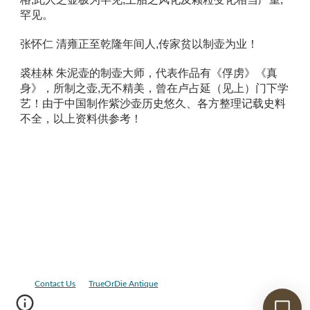
罕见。 
张怀仁 清雍正至乾隆年间人,传家贫以制壶为业！ 
裘桂林 朱泥壶的制壶大师，代表作品有《俘虏》《真
身》，所制之壶,无不精美，曾在卢占延（见上）门下学
艺！由于中国制作紫沙壶历史悠久、各方整理记载史料
不全，以上资料供参考！ 
Contact Us
TrueOrDie Antique