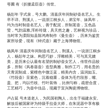
萼圃 有《折腰孟臣壶》传世。 
杨彭年 字式泉，号大鹏。清嘉庆年间制砂壶名艺人。生
卒不详。荆溪人，一说浙江桐乡人，弟宝年、妹凤年，
均为当时制壶名艺人，善于配泥，所制茗壶，玉色晶
莹，气韵温雅
,
浑朴玲珑，具天然之趣，艺林视为珍品，
当时常为溧阳知县陈鸿寿制作《曼生壶》，历来为鉴赏
家所珍爱，现有《钟式壶》藏于上海博物馆。 
杨凤年 清嘉庆年间制壶名艺人，荆溪人，一说浙江桐乡
人，杨彭年之妹。构思巧妙，浮雕精美，可与其兄媲
美，是历来公认最有名望的制砂壶女艺人，传世作品较
多，所制《风卷葵壶》造型典雅，制作工巧，用名贵的
天青泥制成，紫檀色中微泛蓝，精美内含，温润如玉。
《竹段壶》呈紫色，沉着稳重，壶体为毛竹段形，嘴、
盖、把，均以竹枝、竹叶装饰 ，比例匀称，疏密合度，
工艺精巧，为壶中佳品，现藏于宜兴陶瓷博物馆。 
卢占延 号木道老人，为民国初陶人，出生于福建永安。
解放后被国家评为特级手拉壶大师，在朱泥器中享有极