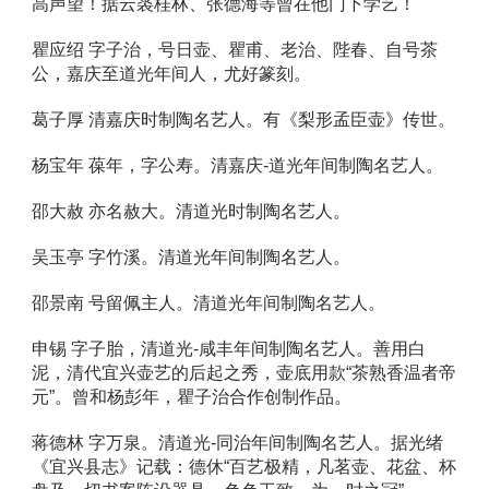
高声望！据云裘桂林、张德海等曾在他门下学艺！ 
瞿应绍 字子治，号日壶、瞿甫、老治、陛春、自号茶
公，嘉庆至道光年间人，尤好篆刻。 
葛子厚 清嘉庆时制陶名艺人。有《梨形孟臣壶》传世。 
杨宝年 葆年，字公寿。清嘉庆-道光年间制陶名艺人。 
邵大赦 亦名赦大。清道光时制陶名艺人。 
吴玉亭 字竹溪。清道光年间制陶名艺人。 
邵景南 号留佩主人。清道光年间制陶名艺人。 
申锡 字子胎，清道光-咸丰年间制陶名艺人。善用白
泥，清代宜兴壶艺的后起之秀，壶底用款“茶熟香温者帝
元”。曾和杨彭年，瞿子治合作创制作品。 
蒋德林 字万泉。清道光-同治年间制陶名艺人。据光绪
《宜兴县志》记载：德休“百艺极精，凡茗壶、花盆、杯