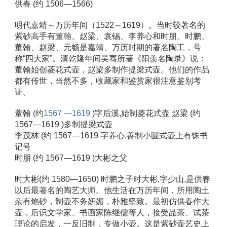
供春 (约 1506—1566) 
明代嘉靖～万历年间（1522～1619）。当时较著名的
紫砂高手有董翰、赵梁、袁锡、李养心和时朋。时鹏、
董翰、赵梁、元畅是嘉靖、万历时期的著名陶工，号
称“四大家”。清乾隆年间吴骞所著《阳羡名陶录》说：
董翰始创菱花式壶，赵梁多制作提梁式壶。他们的作品
都有传世，当然不多，收藏家和鉴赏家很注意鉴别考
证。 
蕫翰 (约
1567 —1619
 )字后溪,始制菱花式壶 赵梁 (约 
1567—1619 )多制提梁式壶 
李茂林 (约 1567—1619 字养心,善制小圆式壶上有铢书
记号 
时朋 (约 1567—1619 )大彬之父 
时大彬(约 1580—1650) 时鹏之子时大彬,字少山,是供春
以后最著名的陶艺大师。他生活在万历年间，所用陶土
杂有炮砂，制壶不务妍媚，朴雅坚致。最初仿供春作大
壶，后识文学家、书画家陈继儒等人，接受品茶、试茶
理论的启发，一反旧制，专做小壶。这是紫砂壶艺史上