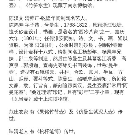
壶》、《竹笋水盂》现藏于南京博物馆。
陈汉文 清雍正-乾隆年间制陶名艺人。 
陈鸿寿 字子恭，号曼生，1768-1822，原籍浙江钱塘。
擅长砂壶设计，书画，是著名的“西冷八家”之一。嘉庆
六年（1801年）任何淮安同知。诗、文、书、画、皆以
资胜。为溧 阳知县时，公余时辨别砂质，创制砂壶新
样，设计壶样十八式，请制陶名工杨彭年、杨凤年兄
妹，邵二泉等制造，然后由陈曼生及其幕客江听香，高
爽泉，郭频迦、查梅史等铭刻书画装饰，世称“曼生
壶”。造型有石铫横云、井栏、合欢、却月、半瓦、方
山、瓜形、覆斗等式。陈曼生，酷嗜摩崖碑拓，所刻铭
文篆、隶、行皆有，篆刻追踪秦汉。曼生壶底部常用“阿
曼陀室”、“桑连理馆”印记，且有“彭年”二字小章，现有
《瓦当壶》藏于上海博物馆。 
范庄农家 有《果铭竹节壶》及《仿曼生紫泥大壶》传
世。 
味清老人 有《松杆笔筒》传世。 