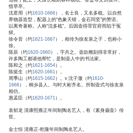
惜早卒。 
沈君用（约
1610-1666
），名士良，又名多梳。以自然
界物器造型，配器上的“色象天错，金石同坚”的赞语。
以离奇著称。人称“沈多梳”。后因壶得罪官府而陷于冤
狱。 
徐令音（约
1621-1667
），相传为徐友泉之子，也称小
徐。 
陈辰（约
1620-1660
），字共之。壶款雕刻得非常好，
许多陶工都请他帮忙，是制壶人中的书法家。 
陈和之（约
1621-1654
）。 
陈挺生（约
1620-1661
）。 
周季山（约
1615-1662
）。v 沈子澈（约
1610-
1666
），桐乡县人。与时大彬齐名。所制壶式与徐友泉
相仿。 
惠孟臣（约
1620-1671
）。 
袁郁龙 清康熙雍正年间制陶名艺人，有《素身扁壶》传
世。 
金士恒 清雍正-乾隆年间制陶名艺人。 