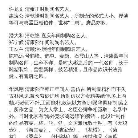
许龙文 清雍正时制陶名艺人。 
惠逸公 清乾隆时制陶名艺人，所制壶的形式大小、厚薄
等可与惠孟臣相伯仲，世称“二惠”。膺品亦多。 
潘大和 清乾隆-嘉庆年间制陶名艺人。 
郑宁候 清康熙年间制陶名艺人。 
王友兰 清顺治-康熙年间制陶名艺人。 
陈鸣远 号鹤峰、鹤屯、壶隐、石霞山人等，清康熙年间
制陶名师，生卒不详。是时大彬之后的 一代名师，长于
雕塑装饰，善翻新样，技艺精湛，且作品款识书法雅
健，有晋唐之风， 
华凤翔 清康熙至雍正年间人,善仿古,所制壶精雅而不失
古朴风味,兼长紫砂炉均,所制仿汉方壶精美绝佳,多上均
釉,巧妙而不纤,工而能朴,款识以方章[荆溪华凤翔制]落之 
。所作之品，为文人学士、名臣公卿争相觅取，名孚中
外。当时北京有“海外竞求鸣远碟”的赞语，他设计制作
的作品有壶、杯、瓶、盆、文房雅玩数十种，有《天鸡
壶》、《海棠壶》、《诰宝壶》、《花樽》、《菊
盆》、《香盘》、《什锦杯》等，传世作品《南瓜