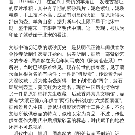
迎。1976年7月，在宜兴丁蜀镇的羊角山，发现古窑址
的废片堆积，其中有早期的紫砂残片，泥色紫红，泥质
粗糙，手工技术不高，成品有明显的火疵，复原所得大
部份为壶。羊角山窑，据判断年代上限不早于北宋中
期，盛于南宋，下限延至明代中期。这一发现，被认为
印证了紫砂始于北宋的看法。 
文献中确切记载的紫砂历史，是从明代正德年间供春学
金沙寺僧制作茗壶开始的。供春所制，据第一部紫砂艺
术的专著--周高起在天启年间写成的《阳羡茗壶系》中
所说，当时已经极难经见。现存传世的供春壶，见于著
录而且很著名的有两件：一件是“树瘿壶”，传说曾为吴
大澄收藏，后为储南强所得，把下刻“供春”两字，裴石
民配制壶盖，黄宾虹为之定名，现存中国历史博物馆；
另一件是原罗桂祥先生收藏，后藏香港茶具文物馆，壶
底有“大明正德八年供春”两行楷书铭款的“六瓣圆囊壶”。
据顾景舟先生谈，曾见过树瘿状壶有十二件之多，不合
文献所载供春壶的特点，似难以定为真品。不过，传世
供春壶作为明代中后期紫砂器的标志，时代赋予的地位
还是不可忽视的。 
　明代中期。据明．周高起的《阳羡茗壶系创始》记