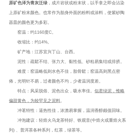
原矿色泽为青灰泛绿
，成片岩状或粉末状，以手拿之即会沾染
上原矿粉末颜色。也常作为胎身外面的粉料或涂料，使紫砂陶
器皿的颜色更为多彩。
　　窑温：约1160度C。
　　收缩比：约14%。
　　矿产地：江苏宜兴丁山、台西。
　　泥性：疏鬆不结、张力大、黏性低、砂粒易集结或排挤。
　　难度：窑温略低则水色不佳，胎骨鬆；窑温高则黑点密
佈，光明针不易，过者颜色不均，少者温润度差。
　　特点：风采脱俗、泥色出众，吸水率佳。
似君绿泥，惟略
偏甜黄色，为较罕见之泥料
。
　　冲茗特性：逼热性佳，浓澹易掌握，温润香醇颇值回味。
　　冲泡建议：轻焙火乌龙茶特好、铁观音(中焙火或重焙火系
列) 、普洱茶各种系列，红茶，绿茶等。