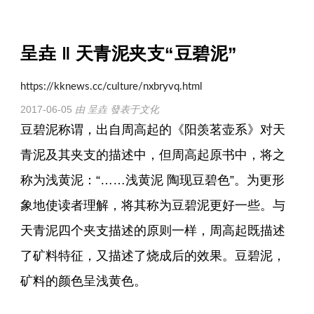
呈垚 ‖ 天青泥夹支“豆碧泥”
https://kknews.cc/culture/nxbryvq.html
2017-06-05
由 呈垚 發表于
文化
豆碧泥称谓，出自周高起的《阳羡茗壶系》对天
青泥及其夹支的描述中，但周高起原书中，将之
称为浅黄泥：“……浅黄泥 陶现豆碧色”。为更形
象地使读者理解，将其称为豆碧泥更好一些。与
天青泥四个夹支描述的原则一样，周高起既描述
了矿料特征，又描述了烧成后的效果。豆碧泥，
矿料的颜色呈浅黄色。